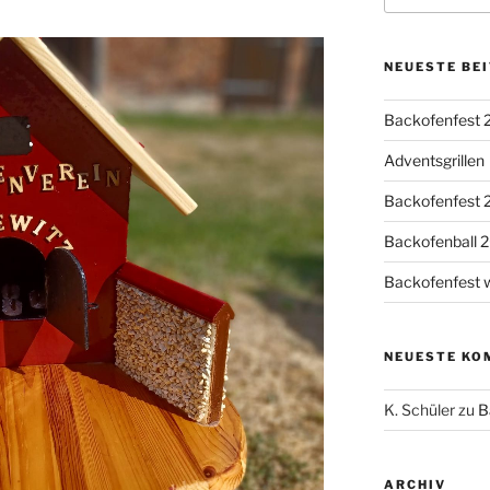
NEUESTE BE
Backofenfest 
Adventsgrillen
Backofenfest 
Backofenball 
Backofenfest wi
NEUESTE KO
K. Schüler
zu
B
ARCHIV