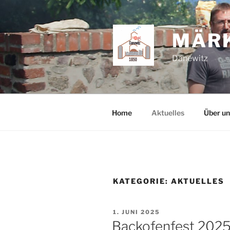
Zum
Inhalt
springen
MÄRK
Danewitz
Home
Aktuelles
Über un
KATEGORIE:
AKTUELLES
VERÖFFENTLICHT
1. JUNI 2025
AM
Backofenfest 202