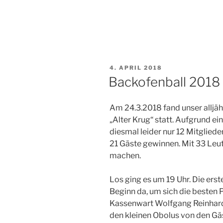
VERÖFFENTLICHT
4. APRIL 2018
AM
Backofenball 2018
Am 24.3.2018 fand unser alljäh
„Alter Krug“ statt. Aufgrund e
diesmal leider nur 12 Mitgliede
21 Gäste gewinnen. Mit 33 Leut
machen.
Los ging es um 19 Uhr. Die ers
Beginn da, um sich die besten 
Kassenwart Wolfgang Reinhardt
den kleinen Obolus von den Gä