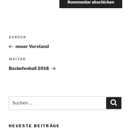
Beitragsnavigation
Vorheriger
ZURÜCK
Beitrag
neuer Vorstand
Nächster
WEITER
Beitrag
Backofenball 2018
Suche
Suche
nach:
NEUESTE BEITRÄGE