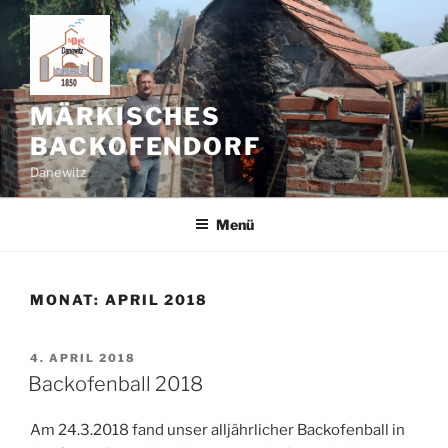
Zum
Inhalt
springen
MÄRKISCHES
BACKOFENDORF
Danewitz
Menü
MONAT:
APRIL 2018
VERÖFFENTLICHT
4. APRIL 2018
AM
Backofenball 2018
Am 24.3.2018 fand unser alljährlicher Backofenball in